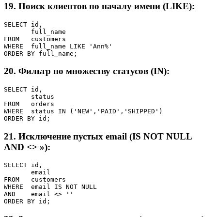
19. Поиск клиентов по началу имени (LIKE):
SELECT id,

       full_name

FROM   customers

WHERE  full_name LIKE 'Ann%'

ORDER BY full_name;
20. Фильтр по множеству статусов (IN):
SELECT id,

       status

FROM   orders

WHERE  status IN ('NEW','PAID','SHIPPED')

ORDER BY id;
21. Исключение пустых email (IS NOT NULL
AND <> »):
SELECT id,

       email

FROM   customers

WHERE  email IS NOT NULL

AND    email <> ''

ORDER BY id;