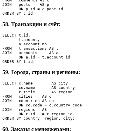
FROM   comments AS c

JOIN   posts    AS p

       ON p.id = c.post_id

ORDER BY c.id;
58. Транзакции и счёт:
SELECT t.id,

       t.amount,

       a.account_no

FROM   transactions AS t

JOIN   accounts     AS a

       ON a.id = t.account_id

ORDER BY t.id;
59. Города, страны и регионы:
SELECT c.name        AS city,

       co.name       AS country,

       r.title       AS region

FROM   cities    AS c

JOIN   countries AS co

       ON co.code = c.country_code

JOIN   regions   AS r

       ON r.id   = c.region_id

ORDER BY country, region, city;
60. Заказы с менеджерами: