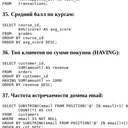
FROM   transactions;
35. Средний балл по курсам:
SELECT course_id,

       AVG(score) AS avg_score

FROM   grades

GROUP BY course_id

ORDER BY avg_score DESC;
36. Топ клиентов по сумме покупок (HAVING):
SELECT customer_id,

       SUM(amount) AS revenue

FROM   orders

GROUP BY customer_id

HAVING SUM(amount) >= 1000

ORDER BY revenue DESC;
37. Частота встречаемости домена email:
SELECT SUBSTRING(email FROM POSITION('@' IN email)+1) A
       COUNT(*) AS cnt

FROM   customers

WHERE  email IS NOT NULL

GROUP BY SUBSTRING(email FROM POSITION('@' IN email)+1)

ORDER BY cnt DESC;