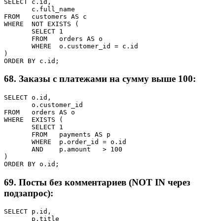
SELECT c.id,

       c.full_name

FROM   customers AS c

WHERE  NOT EXISTS (

       SELECT 1

       FROM   orders AS o

       WHERE  o.customer_id = c.id

)

ORDER BY c.id;
68. Заказы с платежами на сумму выше 100:
SELECT o.id,

       o.customer_id

FROM   orders AS o

WHERE  EXISTS (

       SELECT 1

       FROM   payments AS p

       WHERE  p.order_id = o.id

       AND    p.amount   > 100

)

ORDER BY o.id;
69. Посты без комментариев (NOT IN через
подзапрос):
SELECT p.id,

       p.title
