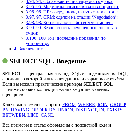
3.94.
94. Образование: посещаемость урока:
3.95.
95. Медицина: список визитов пациента:
3.96.
96. HR: сотрудники, нанятые за квартал:
3.97.
97. CRM: сделки на стадии ‘Negotiation’:
3.98.
98. Контент: посты без комментариев:
3.99.
99. Безопасность: неуспешные логины за
сутки:
3.100.
100. IoT: последние показания по
устройству:
4.
Заключение
SELECT SQL. Введение
SELECT
— центральная команда SQL из подмножества DQL,
с помощью которой извлекают данные и формируют отчёты.
Если вы искали практические примеры
SELECT SQL
—
ниже собрана коллекция «живых» универсальных
сценариев.
Ключевые элементы запроса:
FROM
,
WHERE
,
JOIN
,
GROUP
BY
,
HAVING
,
ORDER
BY
,
UNION
,
DISTINCT
,
IN
,
EXISTS
,
BETWEEN
,
LIKE
,
CASE
.
Все примеры в статье оформлены с подсветкой кода и
возможностью скопировать в один клик.