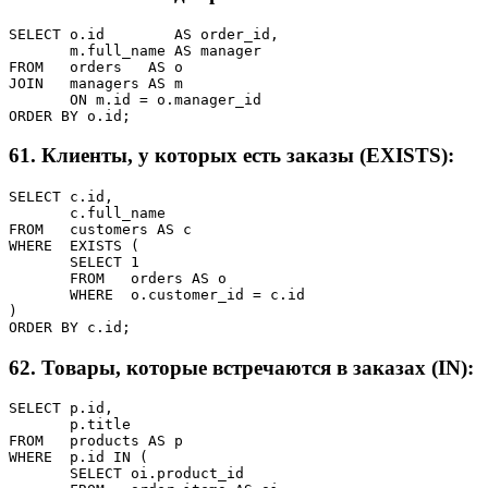
SELECT o.id        AS order_id,

       m.full_name AS manager

FROM   orders   AS o

JOIN   managers AS m

       ON m.id = o.manager_id

ORDER BY o.id;
61. Клиенты, у которых есть заказы (EXISTS):
SELECT c.id,

       c.full_name

FROM   customers AS c

WHERE  EXISTS (

       SELECT 1

       FROM   orders AS o

       WHERE  o.customer_id = c.id

)

ORDER BY c.id;
62. Товары, которые встречаются в заказах (IN):
SELECT p.id,

       p.title

FROM   products AS p

WHERE  p.id IN (

       SELECT oi.product_id
