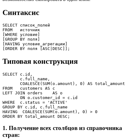
Синтаксис
SELECT список_полей

FROM   источник

[WHERE условие]

[GROUP BY поля]

[HAVING условие_агрегации]

Типовая конструкция
SELECT c.id,

       c.full_name,

       COALESCE(SUM(o.amount), 0) AS total_amount

FROM   customers AS c

LEFT JOIN orders    AS o

       ON o.customer_id = c.id

WHERE  c.status = 'ACTIVE'

GROUP BY c.id, c.full_name

HAVING  COALESCE(SUM(o.amount), 0) > 0

1. Получение всех столбцов из справочника
стран: