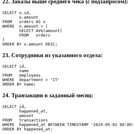
22. Заказы выше среднего чека (с подзапросом):
SELECT o.id,

       o.amount

FROM   orders AS o

WHERE  o.amount > (

       SELECT AVG(amount)

       FROM   orders

)

ORDER BY o.amount DESC;
23. Сотрудники из указанного отдела:
SELECT id,

       name

FROM   employees

WHERE  department = 'IT'

ORDER BY name;
24. Транзакции в заданный месяц:
SELECT id,

       happened_at,

       amount

FROM   transactions

WHERE  happened_at BETWEEN TIMESTAMP '2024-05-01 00:00:
ORDER BY happened_at;