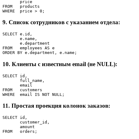
       price

FROM   products

WHERE  price > 0;
9. Список сотрудников с указанием отдела:
SELECT e.id,

       e.name,

       e.department

FROM   employees AS e

ORDER BY e.department, e.name;
10. Клиенты с известным email (не NULL):
SELECT id,

       full_name,

       email

FROM   customers

WHERE  email IS NOT NULL;
11. Простая проекция колонок заказов:
SELECT id,

       customer_id,

       amount

FROM   orders;