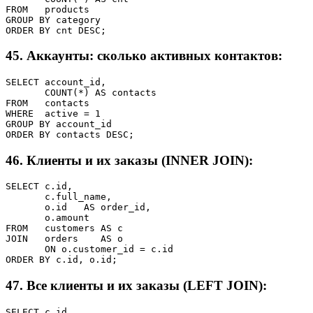
FROM   products

GROUP BY category

ORDER BY cnt DESC;
45. Аккаунты: сколько активных контактов:
SELECT account_id,

       COUNT(*) AS contacts

FROM   contacts

WHERE  active = 1

GROUP BY account_id

ORDER BY contacts DESC;
46. Клиенты и их заказы (INNER JOIN):
SELECT c.id,

       c.full_name,

       o.id   AS order_id,

       o.amount

FROM   customers AS c

JOIN   orders    AS o

       ON o.customer_id = c.id

ORDER BY c.id, o.id;
47. Все клиенты и их заказы (LEFT JOIN):
SELECT c.id,
