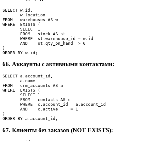
SELECT w.id,

       w.location

FROM   warehouses AS w

WHERE  EXISTS (

       SELECT 1

       FROM   stock AS st

       WHERE  st.warehouse_id = w.id

       AND    st.qty_on_hand  > 0

)

ORDER BY w.id;
66. Аккаунты с активными контактами:
SELECT a.account_id,

       a.name

FROM   crm_accounts AS a

WHERE  EXISTS (

       SELECT 1

       FROM   contacts AS c

       WHERE  c.account_id = a.account_id

       AND    c.active     = 1

)

ORDER BY a.account_id;
67. Клиенты без заказов (NOT EXISTS):