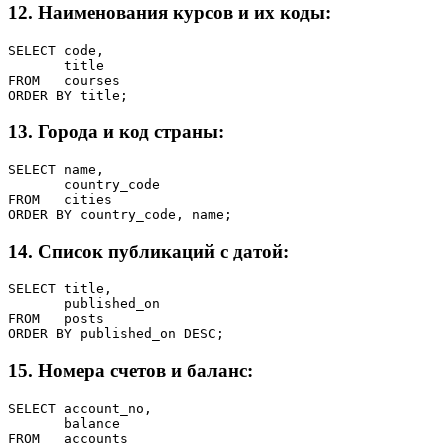
12. Наименования курсов и их коды:
SELECT code,

       title

FROM   courses

ORDER BY title;
13. Города и код страны:
SELECT name,

       country_code

FROM   cities

ORDER BY country_code, name;
14. Список публикаций с датой:
SELECT title,

       published_on

FROM   posts

ORDER BY published_on DESC;
15. Номера счетов и баланс:
SELECT account_no,

       balance

FROM   accounts
