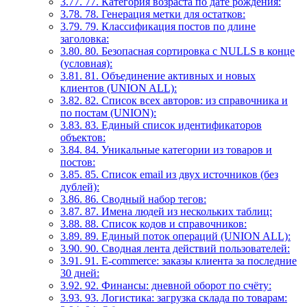
3.77.
77. Категория возраста по дате рождения:
3.78.
78. Генерация метки для остатков:
3.79.
79. Классификация постов по длине
заголовка:
3.80.
80. Безопасная сортировка с NULLS в конце
(условная):
3.81.
81. Объединение активных и новых
клиентов (UNION ALL):
3.82.
82. Список всех авторов: из справочника и
по постам (UNION):
3.83.
83. Единый список идентификаторов
объектов:
3.84.
84. Уникальные категории из товаров и
постов:
3.85.
85. Список email из двух источников (без
дублей):
3.86.
86. Сводный набор тегов:
3.87.
87. Имена людей из нескольких таблиц:
3.88.
88. Список кодов и справочников:
3.89.
89. Единый поток операций (UNION ALL):
3.90.
90. Сводная лента действий пользователей:
3.91.
91. E‑commerce: заказы клиента за последние
30 дней:
3.92.
92. Финансы: дневной оборот по счёту:
3.93.
93. Логистика: загрузка склада по товарам: