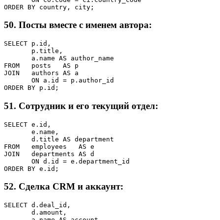
ORDER BY country, city;
50. Посты вместе с именем автора:
SELECT p.id,

       p.title,

       a.name AS author_name

FROM   posts   AS p

JOIN   authors AS a

       ON a.id = p.author_id

ORDER BY p.id;
51. Сотрудник и его текущий отдел:
SELECT e.id,

       e.name,

       d.title AS department

FROM   employees   AS e

JOIN   departments AS d

       ON d.id = e.department_id

ORDER BY e.id;
52. Сделка CRM и аккаунт:
SELECT d.deal_id,

       d.amount,

       a.name AS account
