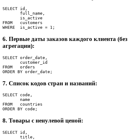
SELECT id,

       full_name,

       is_active

FROM   customers

WHERE  is_active = 1;
6. Первые даты заказов каждого клиента (без
агрегации):
SELECT order_date,

       customer_id

FROM   orders

ORDER BY order_date;
7. Список кодов стран и названий:
SELECT code,

       name

FROM   countries

ORDER BY code;
8. Товары с ненулевой ценой:
SELECT id,

       title,
