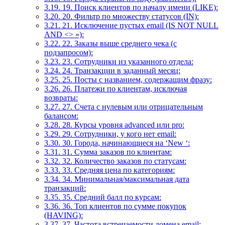
3.19.
19. Поиск клиентов по началу имени (LIKE):
3.20.
20. Фильтр по множеству статусов (IN):
3.21.
21. Исключение пустых email (IS NOT NULL
AND <> »):
3.22.
22. Заказы выше среднего чека (с
подзапросом):
3.23.
23. Сотрудники из указанного отдела:
3.24.
24. Транзакции в заданный месяц:
3.25.
25. Посты с названием, содержащим фразу:
3.26.
26. Платежи по клиентам, исключая
возвраты:
3.27.
27. Счета с нулевым или отрицательным
балансом:
3.28.
28. Курсы уровня advanced или pro:
3.29.
29. Сотрудники, у кого нет email:
3.30.
30. Города, начинающиеся на ‘New ‘:
3.31.
31. Сумма заказов по клиентам:
3.32.
32. Количество заказов по статусам:
3.33.
33. Средняя цена по категориям:
3.34.
34. Минимальная/максимальная дата
транзакций:
3.35.
35. Средний балл по курсам:
3.36.
36. Топ клиентов по сумме покупок
(HAVING):
3.37.
37. Частота встречаемости домена email: