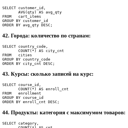
SELECT customer_id,

       AVG(qty) AS avg_qty

FROM   cart_items

GROUP BY customer_id

ORDER BY avg_qty DESC;
42. Города: количество по странам:
SELECT country_code,

       COUNT(*) AS city_cnt

FROM   cities

GROUP BY country_code

ORDER BY city_cnt DESC;
43. Курсы: сколько записей на курс:
SELECT course_id,

       COUNT(*) AS enroll_cnt

FROM   enrollment

GROUP BY course_id

ORDER BY enroll_cnt DESC;
44. Продукты: категория с максимумом товаров:
SELECT category,

       COUNT(*) AS cnt
