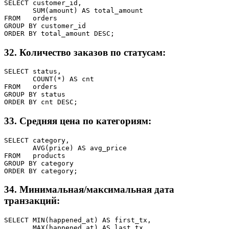
SELECT customer_id,

       SUM(amount) AS total_amount

FROM   orders

GROUP BY customer_id

ORDER BY total_amount DESC;
32. Количество заказов по статусам:
SELECT status,

       COUNT(*) AS cnt

FROM   orders

GROUP BY status

ORDER BY cnt DESC;
33. Средняя цена по категориям:
SELECT category,

       AVG(price) AS avg_price

FROM   products

GROUP BY category

ORDER BY category;
34. Минимальная/максимальная дата
транзакций:
SELECT MIN(happened_at) AS first_tx,

       MAX(happened_at) AS last_tx
