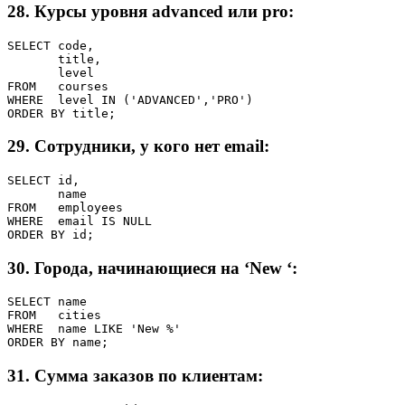
28. Курсы уровня advanced или pro:
SELECT code,

       title,

       level

FROM   courses

WHERE  level IN ('ADVANCED','PRO')

ORDER BY title;
29. Сотрудники, у кого нет email:
SELECT id,

       name

FROM   employees

WHERE  email IS NULL

ORDER BY id;
30. Города, начинающиеся на ‘New ‘:
SELECT name

FROM   cities

WHERE  name LIKE 'New %'

ORDER BY name;
31. Сумма заказов по клиентам: