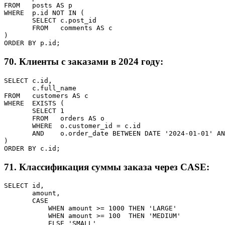
FROM   posts AS p

WHERE  p.id NOT IN (

       SELECT c.post_id

       FROM   comments AS c

)

ORDER BY p.id;
70. Клиенты с заказами в 2024 году:
SELECT c.id,

       c.full_name

FROM   customers AS c

WHERE  EXISTS (

       SELECT 1

       FROM   orders AS o

       WHERE  o.customer_id = c.id

       AND    o.order_date BETWEEN DATE '2024-01-01' AN
)

ORDER BY c.id;
71. Классификация суммы заказа через CASE:
SELECT id,

       amount,

       CASE

           WHEN amount >= 1000 THEN 'LARGE'

           WHEN amount >= 100  THEN 'MEDIUM'

           ELSE 'SMALL'
