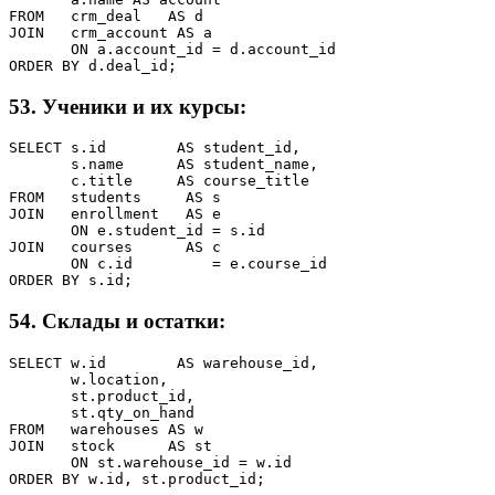
FROM   crm_deal   AS d

JOIN   crm_account AS a

       ON a.account_id = d.account_id

ORDER BY d.deal_id;
53. Ученики и их курсы:
SELECT s.id        AS student_id,

       s.name      AS student_name,

       c.title     AS course_title

FROM   students     AS s

JOIN   enrollment   AS e

       ON e.student_id = s.id

JOIN   courses      AS c

       ON c.id         = e.course_id

ORDER BY s.id;
54. Склады и остатки:
SELECT w.id        AS warehouse_id,

       w.location,

       st.product_id,

       st.qty_on_hand

FROM   warehouses AS w

JOIN   stock      AS st

       ON st.warehouse_id = w.id

ORDER BY w.id, st.product_id;