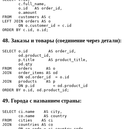
       c.full_name,

       o.id   AS order_id,

       o.amount

FROM   customers AS c

LEFT JOIN orders AS o

       ON o.customer_id = c.id

ORDER BY c.id, o.id;
48. Заказы и товары (соединение через детали):
SELECT o.id         AS order_id,

       od.product_id,

       p.title      AS product_title,

       od.qty

FROM   orders      AS o

JOIN   order_items AS od

       ON od.order_id  = o.id

JOIN   products    AS p

       ON p.id        = od.product_id

ORDER BY o.id, od.product_id;
49. Города с названием страны:
SELECT ci.name    AS city,

       co.name    AS country

FROM   cities    AS ci

JOIN   countries AS co

       ON co.code = ci.country_code
