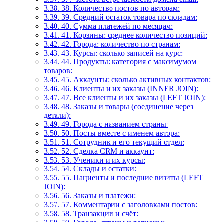
3.38.
38. Количество постов по авторам:
3.39.
39. Средний остаток товара по складам:
3.40.
40. Сумма платежей по месяцам:
3.41.
41. Корзины: среднее количество позиций:
3.42.
42. Города: количество по странам:
3.43.
43. Курсы: сколько записей на курс:
3.44.
44. Продукты: категория с максимумом
товаров:
3.45.
45. Аккаунты: сколько активных контактов:
3.46.
46. Клиенты и их заказы (INNER JOIN):
3.47.
47. Все клиенты и их заказы (LEFT JOIN):
3.48.
48. Заказы и товары (соединение через
детали):
3.49.
49. Города с названием страны:
3.50.
50. Посты вместе с именем автора:
3.51.
51. Сотрудник и его текущий отдел:
3.52.
52. Сделка CRM и аккаунт:
3.53.
53. Ученики и их курсы:
3.54.
54. Склады и остатки:
3.55.
55. Пациенты и последние визиты (LEFT
JOIN):
3.56.
56. Заказы и платежи:
3.57.
57. Комментарии с заголовками постов:
3.58.
58. Транзакции и счёт: