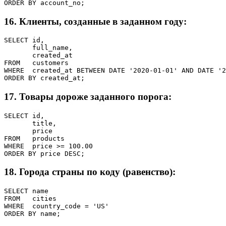
ORDER BY account_no;
16. Клиенты, созданные в заданном году:
SELECT id,

       full_name,

       created_at

FROM   customers

WHERE  created_at BETWEEN DATE '2020-01-01' AND DATE '2
ORDER BY created_at;
17. Товары дороже заданного порога:
SELECT id,

       title,

       price

FROM   products

WHERE  price >= 100.00

ORDER BY price DESC;
18. Города страны по коду (равенство):
SELECT name

FROM   cities

WHERE  country_code = 'US'

ORDER BY name;