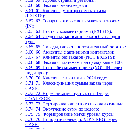
3.59.
59. Города, страны и регионы:
3.60.
60. Заказы с менеджерами:
3.61.
61. Клиенты, у которых есть заказы
(EXISTS):
3.62.
62. Товары, которые встречаются в заказах
(IN):
3.63.
63. Посты с комментариями (EXISTS):
3.64.
64. Студенты, записанные хотя бы на один
курс:
3.65.
65. Склады, где есть положительный остаток:
3.66.
66. Аккаунты с активными контактами:
3.67.
67. Клиенты без заказов (NOT EXISTS):
3.68.
68. Заказы с платежами на сумму выше 100:
3.69.
69. Посты без комментариев (NOT IN через
подзапрос):
3.70.
70. Клиенты с заказами в 2024 году:
3.71.
71. Классификация суммы заказа через
CASE:
3.72.
72. Нормализация пустых email через
COALESCE:
3.73.
73. Сортировка клиентов: сначала активные:
3.74.
74. Округление сумм до целого:
3.75.
75. Формирование метки уровня курса:
3.76.
76. Приоритет очереди: VIP > REG через
CASE: