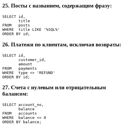
25. Посты с названием, содержащим фразу:
SELECT id,

       title

FROM   posts

WHERE  title LIKE '%SQL%'

ORDER BY id;
26. Платежи по клиентам, исключая возвраты:
SELECT id,

       customer_id,

       amount

FROM   payments

WHERE  type <> 'REFUND'

ORDER BY id;
27. Счета с нулевым или отрицательным
балансом:
SELECT account_no,

       balance

FROM   accounts

WHERE  balance <= 0

ORDER BY balance;