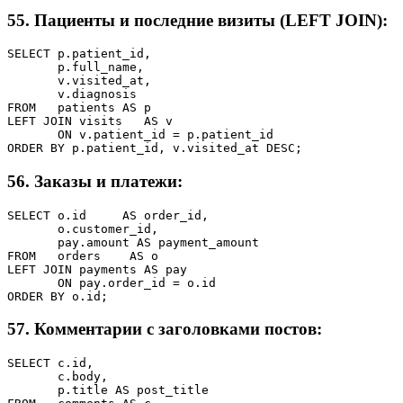
55. Пациенты и последние визиты (LEFT JOIN):
SELECT p.patient_id,

       p.full_name,

       v.visited_at,

       v.diagnosis

FROM   patients AS p

LEFT JOIN visits   AS v

       ON v.patient_id = p.patient_id

ORDER BY p.patient_id, v.visited_at DESC;
56. Заказы и платежи:
SELECT o.id     AS order_id,

       o.customer_id,

       pay.amount AS payment_amount

FROM   orders    AS o

LEFT JOIN payments AS pay

       ON pay.order_id = o.id

ORDER BY o.id;
57. Комментарии с заголовками постов:
SELECT c.id,

       c.body,

       p.title AS post_title
