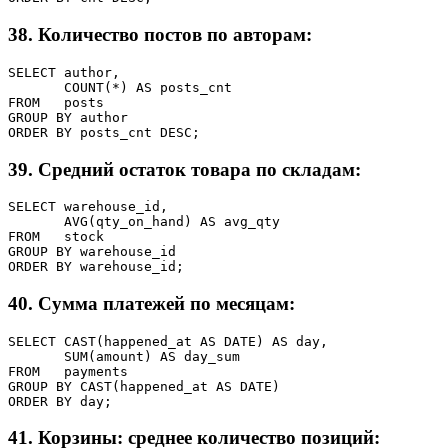
38. Количество постов по авторам:
SELECT author,

       COUNT(*) AS posts_cnt

FROM   posts

GROUP BY author

ORDER BY posts_cnt DESC;
39. Средний остаток товара по складам:
SELECT warehouse_id,

       AVG(qty_on_hand) AS avg_qty

FROM   stock

GROUP BY warehouse_id

ORDER BY warehouse_id;
40. Сумма платежей по месяцам:
SELECT CAST(happened_at AS DATE) AS day,

       SUM(amount) AS day_sum

FROM   payments

GROUP BY CAST(happened_at AS DATE)

ORDER BY day;
41. Корзины: среднее количество позиций: