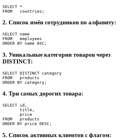
SELECT *

FROM   countries;
2. Список имён сотрудников по алфавиту:
SELECT name

FROM   employees

ORDER BY name ASC;
3. Уникальные категории товаров через
DISTINCT:
SELECT DISTINCT category

FROM   products

ORDER BY category;
4. Три самых дорогих товара:
SELECT id,

       title,

       price

FROM   products

ORDER BY price DESC;
5. Список активных клиентов с флагом: