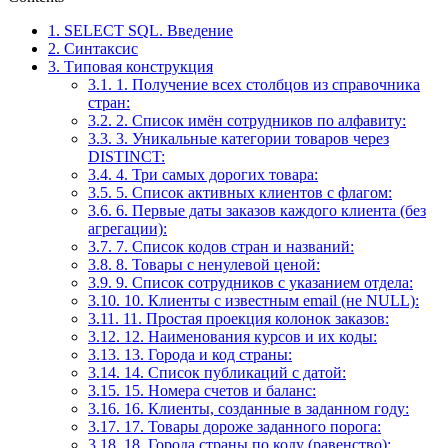
1.
SELECT SQL. Введение
2.
Синтаксис
3.
Типовая конструкция
3.1.
1. Получение всех столбцов из справочника
стран:
3.2.
2. Список имён сотрудников по алфавиту:
3.3.
3. Уникальные категории товаров через
DISTINCT:
3.4.
4. Три самых дорогих товара:
3.5.
5. Список активных клиентов с флагом:
3.6.
6. Первые даты заказов каждого клиента (без
агрегации):
3.7.
7. Список кодов стран и названий:
3.8.
8. Товары с ненулевой ценой:
3.9.
9. Список сотрудников с указанием отдела:
3.10.
10. Клиенты с известным email (не NULL):
3.11.
11. Простая проекция колонок заказов:
3.12.
12. Наименования курсов и их коды:
3.13.
13. Города и код страны:
3.14.
14. Список публикаций с датой:
3.15.
15. Номера счетов и баланс:
3.16.
16. Клиенты, созданные в заданном году:
3.17.
17. Товары дороже заданного порога:
3.18.
18. Города страны по коду (равенство):