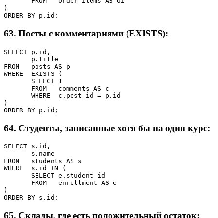
       FROM   order_items AS oi

)

ORDER BY p.id;
63. Посты с комментариями (EXISTS):
SELECT p.id,

       p.title

FROM   posts AS p

WHERE  EXISTS (

       SELECT 1

       FROM   comments AS c

       WHERE  c.post_id = p.id

)

ORDER BY p.id;
64. Студенты, записанные хотя бы на один курс:
SELECT s.id,

       s.name

FROM   students AS s

WHERE  s.id IN (

       SELECT e.student_id

       FROM   enrollment AS e

)

ORDER BY s.id;
65. Склады, где есть положительный остаток: