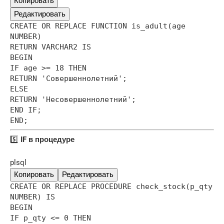
Копировать
Редактировать
CREATE OR REPLACE FUNCTION is_adult(age
NUMBER)
RETURN VARCHAR2 IS
BEGIN
IF age >= 18 THEN
RETURN 'Совершеннолетний';
ELSE
RETURN 'Несовершеннолетний';
END IF;
END;
5️⃣
IF в процедуре
plsql
Копировать
Редактировать
CREATE OR REPLACE PROCEDURE check_stock(p_qty
NUMBER) IS
BEGIN
IF p_qty <= 0 THEN