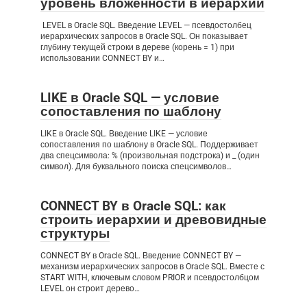
уровень вложенности в иерархии
LEVEL в Oracle SQL. Введение LEVEL — псевдостолбец
иерархических запросов в Oracle SQL. Он показывает
глубину текущей строки в дереве (корень = 1) при
использовании CONNECT BY и…
LIKE в Oracle SQL — условие
сопоставления по шаблону
LIKE в Oracle SQL. Введение LIKE — условие
сопоставления по шаблону в Oracle SQL. Поддерживает
два спецсимвола: % (произвольная подстрока) и _ (один
символ). Для буквального поиска спецсимволов…
CONNECT BY в Oracle SQL: как
строить иерархии и древовидные
структуры
CONNECT BY в Oracle SQL. Введение CONNECT BY —
механизм иерархических запросов в Oracle SQL. Вместе с
START WITH, ключевым словом PRIOR и псевдостолбцом
LEVEL он строит дерево…