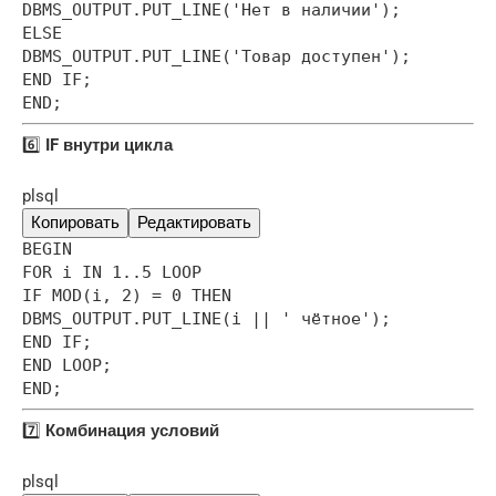
DBMS_OUTPUT.PUT_LINE('Нет в наличии');
ELSE
DBMS_OUTPUT.PUT_LINE('Товар доступен');
END IF;
END;
6️⃣
IF внутри цикла
plsql
Копировать
Редактировать
BEGIN
FOR i IN 1..5 LOOP
IF MOD(i, 2) = 0 THEN
DBMS_OUTPUT.PUT_LINE(i || ' чётное');
END IF;
END LOOP;
END;
7️⃣
Комбинация условий
plsql