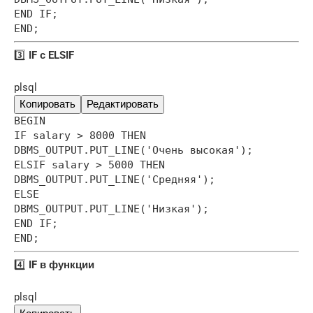
END IF;
END;
3️⃣
IF с ELSIF
plsql
Копировать
Редактировать
BEGIN
IF salary > 8000 THEN
DBMS_OUTPUT.PUT_LINE('Очень высокая');
ELSIF salary > 5000 THEN
DBMS_OUTPUT.PUT_LINE('Средняя');
ELSE
DBMS_OUTPUT.PUT_LINE('Низкая');
END IF;
END;
4️⃣
IF в функции
plsql