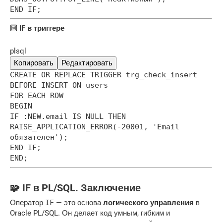
END IF;
🔟
IF в триггере
plsql
Копировать
Редактировать
CREATE OR REPLACE TRIGGER trg_check_insert
BEFORE INSERT ON users
FOR EACH ROW
BEGIN
IF :NEW.email IS NULL THEN
RAISE_APPLICATION_ERROR(-20001, 'Email
обязателен');
END IF;
END;
🧩 IF в PL/SQL. Заключение
Оператор
IF
— это основа
логического управления
в
Oracle PL/SQL. Он делает код умным, гибким и