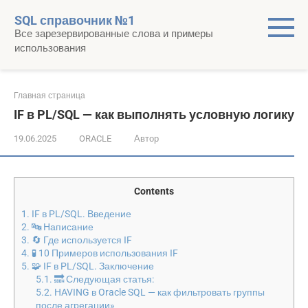
Перейти
SQL справочник №1
к
Все зарезервированные слова и примеры
контенту
использования
Главная страница
IF в PL/SQL — как выполнять условную логику
19.06.2025
ORACLE
Автор
Contents
1.
IF в PL/SQL. Введение
2.
🔤 Написание
3.
🔄 Где используется IF
4.
🧪 10 Примеров использования IF
5.
🧩 IF в PL/SQL. Заключение
5.1.
🔜 Следующая статья:
5.2.
HAVING в Oracle SQL — как фильтровать группы
после агрегации»