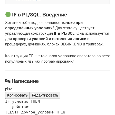
IF в PL/SQL. Введение
Хотите, чтобы код выполнялся
только при
определённых условиях
? Для этого существует
управляющая конструкция
IF в PL/SQL
. Она используется
для
проверки условий и ветвления логики
в
процедурах, функциях, блоках BEGIN…END и триггерах.
Конструкция
IF
— это аналог условного оператора во всех
популярных языках программирования.
🔤 Написание
plsql
Копировать
Редактировать
IF условие THEN
-- действия
[ELSIF другое_условие THEN