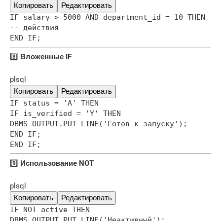
Копировать
Редактировать
IF salary > 5000 AND department_id = 10 THEN
-- действия
END IF;
8️⃣
Вложенные IF
plsql
Копировать
Редактировать
IF status = 'A' THEN
IF is_verified = 'Y' THEN
DBMS_OUTPUT.PUT_LINE('Готов к запуску');
END IF;
END IF;
9️⃣
Использование NOT
plsql
Копировать
Редактировать
IF NOT active THEN
DBMS_OUTPUT.PUT_LINE('Неактивный');