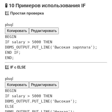
🧪 10 Примеров использования IF
1️⃣
Простая проверка
plsql
Копировать
Редактировать
BEGIN
IF salary > 5000 THEN
DBMS_OUTPUT.PUT_LINE('Высокая зарплата');
END IF;
END;
2️⃣
IF с ELSE
plsql
Копировать
Редактировать
BEGIN
IF salary > 5000 THEN
DBMS_OUTPUT.PUT_LINE('Высокая');
ELSE
DBMS_OUTPUT.PUT_LINE('Низкая');