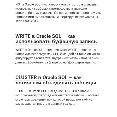
NOT в Oracle SQL — логический оператор, позволяющий
исключить из выборки строки, соответствующие
определённому условию. Он применяется перед другими
логическими выражениями, инвертируя их результат. В
этой статье мы…
WRITE в Oracle SQL — как
использовать буферную запись
WRITE в Oracle SQL. Введение Хотя WRITE не является
напрямую используемой SQL-командой в Oracle, он часто
фигурирует в контексте внутренних механизмов записи
данных, LOB-объектов (Large Objects), буферизации и…
CLUSTER в Oracle SQL — как
логически объединять таблицы
CLUSTER в Oracle SQL. Введение CLUSTER в Oracle SQL
используется для создания кластеров таблиц — особой
структуры хранения, при которой несколько таблиц
размещаются вместе в одних и тех же…