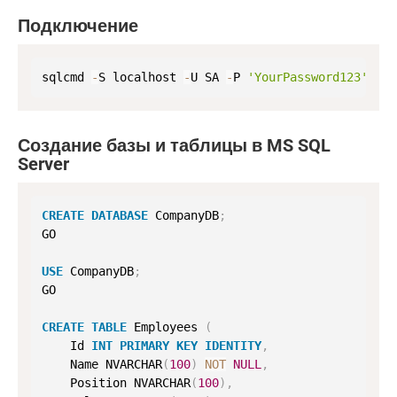
Подключение
sqlcmd 
-
S localhost 
-
U SA 
-
P 
'YourPassword123'
Создание базы и таблицы в MS SQL
Server
CREATE
DATABASE
 CompanyDB
;
GO

USE
 CompanyDB
;
GO

CREATE
TABLE
 Employees 
(
    Id 
INT
PRIMARY
KEY
IDENTITY
,
    Name NVARCHAR
(
100
)
NOT
NULL
,
    Position NVARCHAR
(
100
)
,