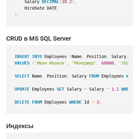
    Salary 
DECIMAL
(
10
,
2
)
,
)
;
CRUD в MS SQL Server
INSERT
INTO
 Employees 
(
Name
,
 Position
,
 Salary
,
 Hir
VALUES
(
'Иван Иванов'
,
'Менеджер'
,
60000
,
'2022-05
SELECT
 Name
,
 Position
,
 Salary 
FROM
 Employees 
WHERE
UPDATE
 Employees 
SET
 Salary 
=
 Salary 
*
1.1
WHERE
 P
DELETE
FROM
 Employees 
WHERE
 Id 
=
3
;
Индексы