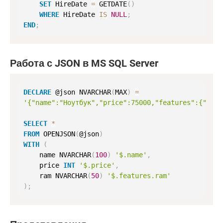
SET
 HireDate 
=
 GETDATE
(
)
WHERE
 HireDate 
IS
NULL
;
END
;
Работа с JSON в MS SQL Server
DECLARE
 @json NVARCHAR
(
MAX
)
=
'{"name":"Ноутбук","price":75000,"features":{"ram"
SELECT
*
FROM
 OPENJSON
(
@json
)
WITH
(
    name NVARCHAR
(
100
)
'$.name'
,
    price 
INT
'$.price'
,
    ram NVARCHAR
(
50
)
'$.features.ram'
)
;