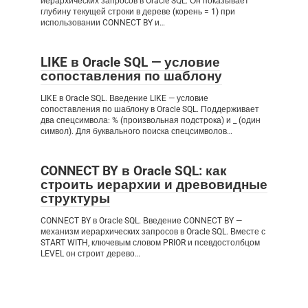
иерархических запросов в Oracle SQL. Он показывает
глубину текущей строки в дереве (корень = 1) при
использовании CONNECT BY и…
LIKE в Oracle SQL — условие
сопоставления по шаблону
LIKE в Oracle SQL. Введение LIKE — условие
сопоставления по шаблону в Oracle SQL. Поддерживает
два спецсимвола: % (произвольная подстрока) и _ (один
символ). Для буквального поиска спецсимволов…
CONNECT BY в Oracle SQL: как
строить иерархии и древовидные
структуры
CONNECT BY в Oracle SQL. Введение CONNECT BY —
механизм иерархических запросов в Oracle SQL. Вместе с
START WITH, ключевым словом PRIOR и псевдостолбцом
LEVEL он строит дерево…