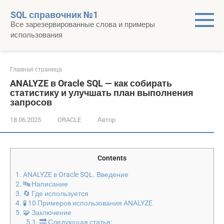
Перейти
SQL справочник №1
к
Все зарезервированные слова и примеры
контенту
использования
Главная страница
ANALYZE в Oracle SQL — как собирать
статистику и улучшать план выполнения
запросов
18.06.2025
ORACLE
Автор
Contents
1.
ANALYZE в Oracle SQL. Введение
2.
🔤 Написание
3.
🔄 Где используется
4.
🧪 10 Примеров использования ANALYZE
5.
🧩 Заключение
5.1.
🔜 Следующая статья: